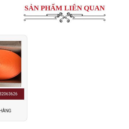
SẢN PHẨM LIÊN QUAN
932063626
 HÀNG