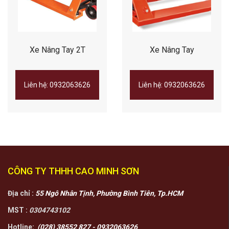
Xe Nâng Tay 2T
Xe Nâng Tay
Liên hệ: 0932063626
Liên hệ: 0932063626
CÔNG TY THHH CAO MINH SƠN
Địa chỉ :
55 Ngô Nhân Tịnh, Phường Bình Tiên, Tp.HCM
MST :
0304743102
Hotline:
(028) 38552 827 - 0932063626