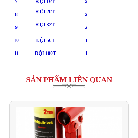
7
ĐỘI 16T
2
ĐỘI 20T
8
2
ĐỘI 32T
9
2
10
ĐỘI 50T
1
11
ĐỘI 100T
1
SẢN PHẨM LIÊN QUAN