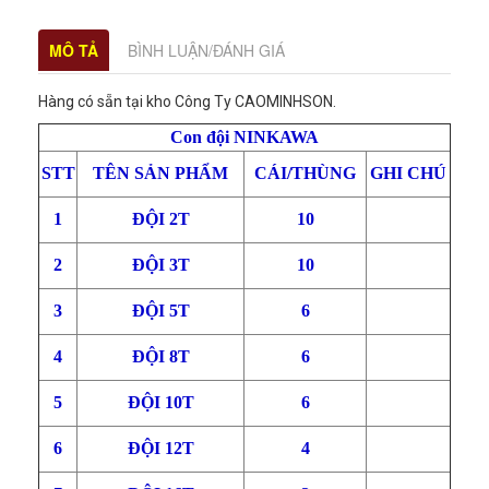
MÔ TẢ
BÌNH LUẬN/ĐÁNH GIÁ
Hàng có sẵn tại kho Công Ty CAOMINHSON.
Con đội NINKAWA
STT
TÊN SẢN PHẨM
CÁI/THÙNG
GHI CHÚ
1
ĐỘI 2T
10
2
ĐỘI 3T
10
3
ĐỘI 5T
6
4
ĐỘI 8T
6
5
ĐỘI 10T
6
6
ĐỘI 12T
4