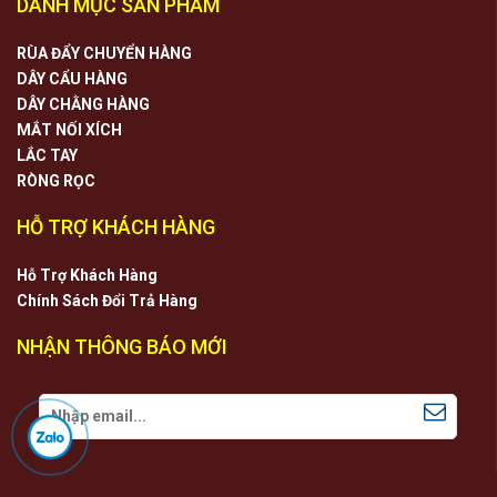
DANH MỤC SẢN PHẨM
RÙA ĐẨY CHUYỂN HÀNG
DÂY CẨU HÀNG
DÂY CHẰNG HÀNG
MẮT NỐI XÍCH
LẮC TAY
RÒNG RỌC
HỖ TRỢ KHÁCH HÀNG
Hỗ Trợ Khách Hàng
Chính Sách Đổi Trả Hàng
NHẬN THÔNG BÁO MỚI