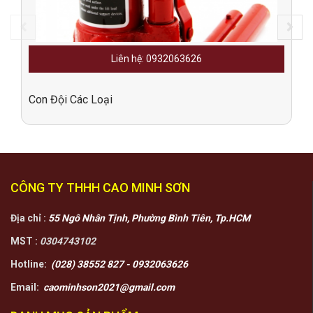
prev
next
Liên hệ: 0932063626
Con Đội Các Loại
CÔNG TY THHH CAO MINH SƠN
Địa chỉ :
55 Ngô Nhân Tịnh, Phường Bình Tiên, Tp.HCM
MST :
0304743102
Hotline:
(028) 38552 827 - 0932063626
Email:
caominhson2021@gmail.com