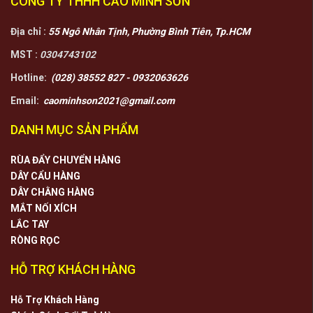
CÔNG TY THHH CAO MINH SƠN
Địa chỉ :
55 Ngô Nhân Tịnh, Phường Bình Tiên, Tp.HCM
MST :
0304743102
Hotline:
(028) 38552 827 - 0932063626
Email:
caominhson2021@gmail.com
DANH MỤC SẢN PHẨM
RÙA ĐẨY CHUYỂN HÀNG
DÂY CẨU HÀNG
DÂY CHẰNG HÀNG
MẮT NỐI XÍCH
LẮC TAY
RÒNG RỌC
HỖ TRỢ KHÁCH HÀNG
Hỗ Trợ Khách Hàng